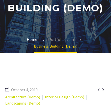
BUILDING (DEMO)
Home
Portfolio Item
Business Building (Demo)


October 4, 2019
Architecture (Demo)
Interior Design (Demo)
Landscaping (Demo)