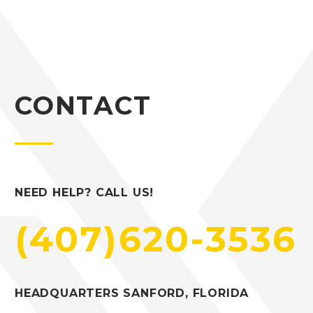
Enim ad minim veniam,
quis ut aliquip ex ea
commodo consequat.
Lorem ipsum dolor sit
amet, consectetur
adipisicing elit, sed do
CONTACT
eiusmod tempor
incididunt ut labore et
dolore magna aliqua.
Enim ad minim veniam,
quis ut aliquip ex ea
NEED HELP? CALL US!
commodo consequat.
(407)620-3536
HEADQUARTERS SANFORD, FLORIDA