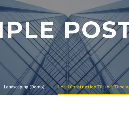
MPLE POS
Landscaping (Demo)
Hotel Construction Tiltshift Timel