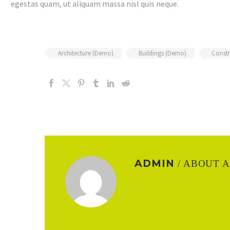
egestas quam, ut aliquam massa nisl quis neque.
Architecture (Demo)
Buildings (Demo)
Const
ADMIN
/ ABOUT 
More posts by admin