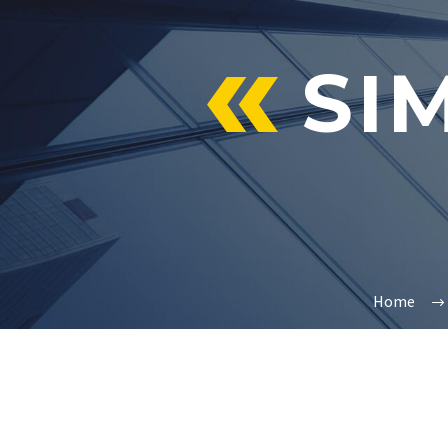
SI
Home