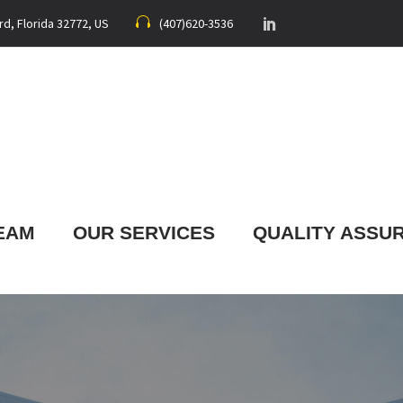
rd, Florida 32772, US
(407)620-3536
EAM
OUR SERVICES
QUALITY ASSU