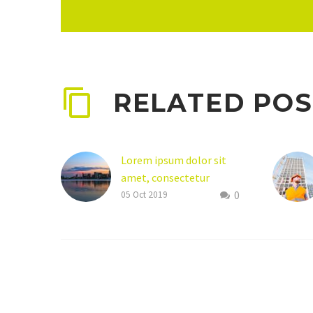
RELATED POS
Lorem ipsum dolor sit
amet, consectetur
0
adipisicing elit (Demo)
05 Oct 2019
Lorem ipsum dolor sit
amet, consectetur
adipisicing elit, sed do
eiusmod tempor
incididunt ut labore et
dolore magna aliqua.