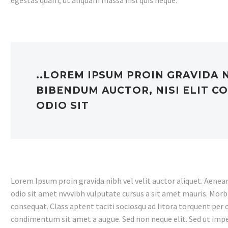
egestas quam, ut aliquam massa nisl quis neque.
..LOREM IPSUM PROIN GRAVIDA 
BIBENDUM AUCTOR, NISI ELIT CO
ODIO SIT
Lorem Ipsum proin gravida nibh vel velit auctor aliquet. Aenean 
odio sit amet nvvvibh vulputate cursus a sit amet mauris. Morb
consequat. Class aptent taciti sociosqu ad litora torquent per 
condimentum sit amet a augue. Sed non neque elit. Sed ut imp