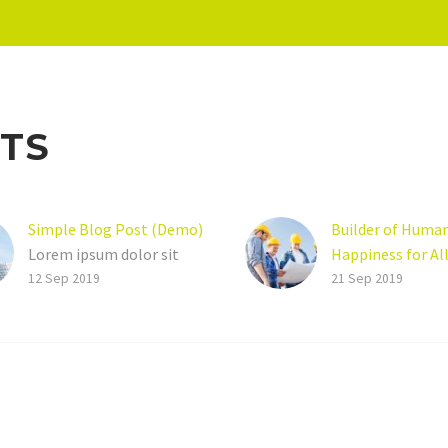
TS
Simple Blog Post (Demo)
Builder of Huma
Lorem ipsum dolor sit
Happiness for Al
ametcon sectetur
(Demo)
12 Sep 2019
21 Sep 2019
adipisicing elit, sed
doiusmod tempor incidi
labore et dolore. agna
aliqua. Ut enim ad mini
veniam, quis nostrud