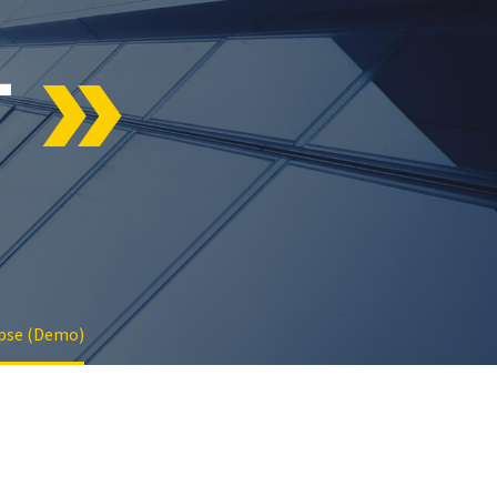
T
apse (Demo)