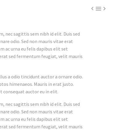



, nec sagittis sem nibh id elit. Duis sed
nare odio. Sed non mauris vitae erat
 ac urna eu felis dapibus elit set
erat sed fermentum feugiat, velit mauris
lus a odio tincidunt auctor a ornare odio.
ptos himenaeos. Mauris in erat justo.
 consequat auctor eu in elit.
, nec sagittis sem nibh id elit. Duis sed
nare odio. Sed non mauris vitae erat
 ac urna eu felis dapibus elit set
erat sed fermentum feugiat, velit mauris