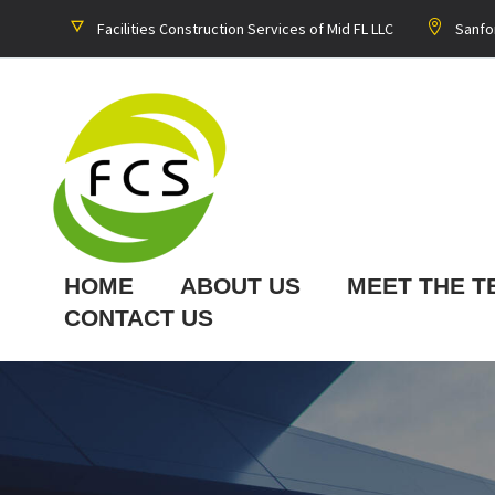
Facilities Construction Services of Mid FL LLC
Sanfo
HOME
ABOUT US
MEET THE T
CONTACT US