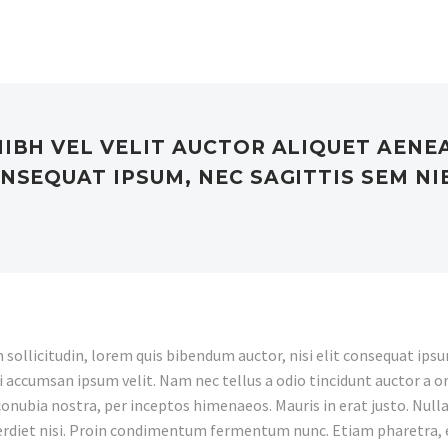
NIBH VEL VELIT AUCTOR ALIQUET AENE
NSEQUAT IPSUM, NEC SAGITTIS SEM NIB
sollicitudin, lorem quis bibendum auctor, nisi elit consequat ipsum
i accumsan ipsum velit. Nam nec tellus a odio tincidunt auctor a or
conubia nostra, per inceptos himenaeos. Mauris in erat justo. Nullam
erdiet nisi. Proin condimentum fermentum nunc. Etiam pharetra, 