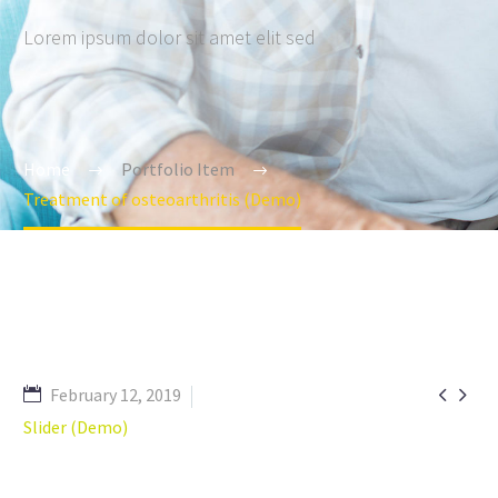
Lorem ipsum dolor sit amet elit sed
Home
Portfolio Item
Treatment of osteoarthritis (Demo)


February 12, 2019
Slider (Demo)