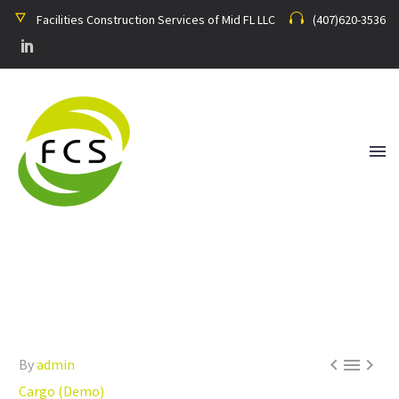
Facilities Construction Services of Mid FL LLC
(407)620-3536
Home
Cargo (Demo)
Our Team Expands (Demo)



By
admin
Cargo (Demo)