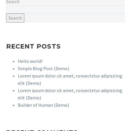
Search
consequat ipsum, nec
sagittis sem nibh id elit.
Duis sed odio sit amet
Search
nibh vulputate cursus a
sit amet mauris. Morbi
accumsan ipsum velit.
RECENT POSTS
Nam nec tellus a odio
tincidunt auctor a ornare
odio. Sed non mauris
Hello world!
vitae erat consequat
Simple Blog Post (Demo)
auctor eu in elit.
Lorem ipsum dolor sit amet, consectetur adipisicing
elit (Demo)
Lorem ipsum dolor sit amet, consectetur adipisicing
elit (Demo)
Builder of Human (Demo)