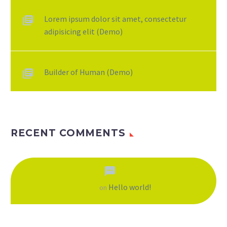
Lorem ipsum dolor sit amet, consectetur
adipisicing elit (Demo)
Builder of Human (Demo)
RECENT COMMENTS
Hello world!
A WordPress Commenter
on